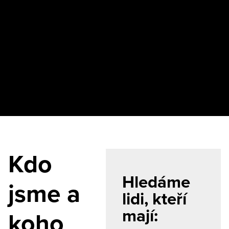
Kdo
Hledáme
jsme a
lidi, kteří
mají:
koho