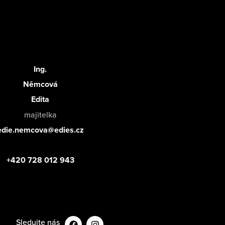
Ing.
Němcová
Edita
majitelka
edie.nemcova@edies.cz
+420 728 012 943
Sledujte nás