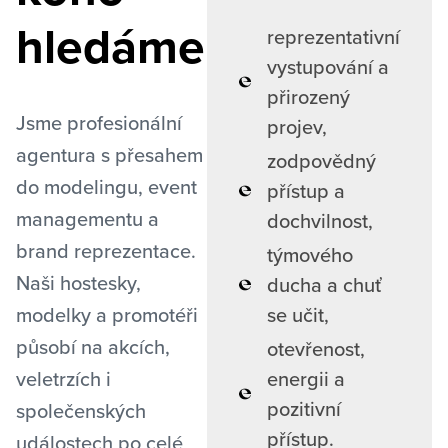
hledáme
reprezentativní
vystupování a
přirozený
Jsme profesionální
projev,
agentura s přesahem
zodpovědný
do modelingu, event
přístup a
managementu a
dochvilnost,
brand reprezentace.
týmového
Naši hostesky,
ducha a chuť
modelky a promotéři
se učit,
působí na akcích,
otevřenost,
veletrzích i
energii a
pozitivní
společenských
přístup.
událostech po celé