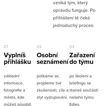
vzniká tým, který
opravdu funguje. Po
přihlášení tě čeká
jednoduchý proces:
01
02
03
Vyplníš
Osobní
Zařazení
přihlášku
seznámení
do týmu
základní
potkáme se,
po školení a
informace,
projdeme tvé
briefingu se
fotografie a
zkušenosti, cíle a
staneš součástí
města, kde
styl vystupování.
našeho týmu
můžeš působit.
Edies.