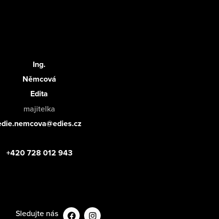
Ing.
Němcová
Edita
majitelka
edie.nemcova@edies.cz
+420 728 012 943
Sledujte nás