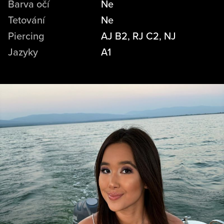
Barva očí
Ne
Tetování
Ne
Piercing
AJ B2, RJ C2, NJ
Jazyky
A1