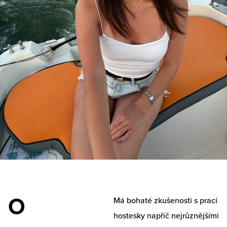
O
Má bohaté zkušenosti s prací
hostesky napříč nejrůznějšími