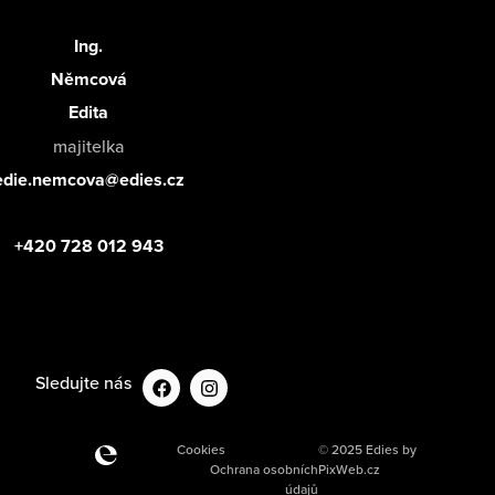
Ing.
Němcová
Edita
majitelka
edie.nemcova@edies.cz
+420 728 012 943
Sledujte nás
Cookies
© 2025 Edies by
Ochrana osobních
PixWeb.cz
údajů