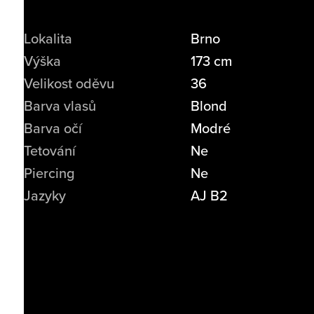
Lokalita
Brno
Výška
173 cm
Velikost oděvu
36
Barva vlasů
Blond
Barva očí
Modré
Tetování
Ne
Piercing
Ne
Jazyky
AJ B2