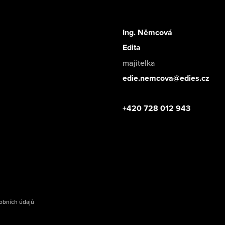
Ing. Němcová
Edita
majitelka
edie.nemcova@edies.cz
+420 728 012 943
obních údajů