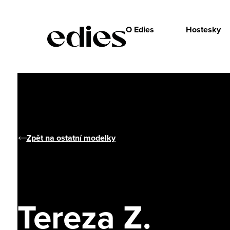
O Edies
Hostesky
Zpět na ostatní modelky
Tereza Z.