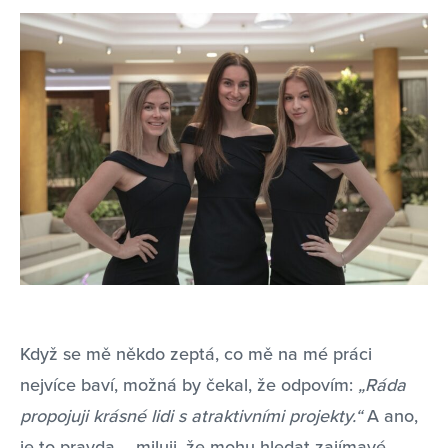
Když se mě někdo zeptá, co mě na mé práci
nejvíce baví, možná by čekal, že odpovím:
„Ráda
propojuji krásné lidi s atraktivními projekty.“
A ano,
je to pravda – miluji, že mohu hledat zajímavé