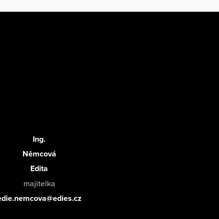
Ing.
Němcová
Edita
majitelka
edie.nemcova@edies.cz