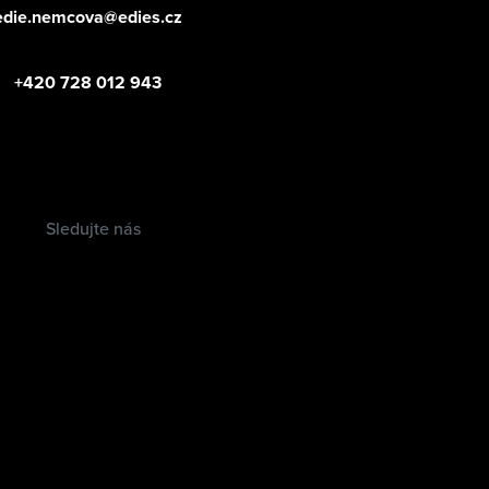
edie.nemcova@edies.cz
+420 728 012 943
Sledujte nás